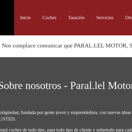
Inicio
Coches
Tasación
Servicios
Otr
omunicar que PARAL.LEL MOTOR, S.L pasa a colabor
Sobre nosotros - Paral.lel Moto
 antigüedad, fundada por gente joven y emprendedora, con nuevas ideas
l, USTED.
á coches de todo tipo, para todo tipo de cliente y sobretodo para ca