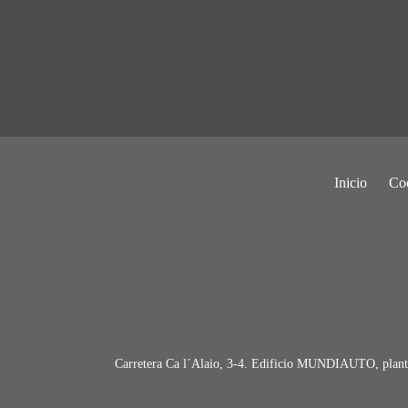
Inicio
Co
Carretera Ca l´Alaio, 3-4. Edificio MUNDIAUTO, planta 2